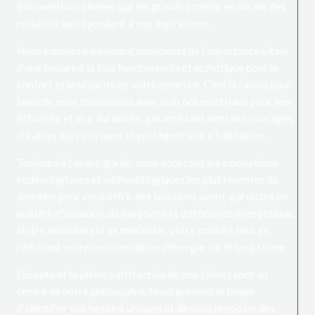
interventions ciblées que les grands projets, en livrant des
résultats qui répondent à vos aspirations.
Nous sommes pleinement conscients de l’importance vitale
d’une toiture à la fois fonctionnelle et esthétique pour le
confort et la sécurité de votre demeure. C’est la raison pour
laquelle nous choisissons avec soin nos matériaux pour leur
efficacité et leur durabilité, garantissant ainsi des ouvrages
durables qui valorisent et protègent votre habitation.
Toujours à l’avant-garde, nous adoptons les innovations
technologiques et méthodologiques les plus récentes du
domaine pour vous offrir des solutions avant-gardistes en
matière d’isolation, de longévité et d’efficience énergétique.
Notre ambition est de maximiser votre confort tout en
réduisant votre consommation d’énergie sur le long terme.
L’écoute et la pleine satisfaction de nos clients sont au
centre de notre philosophie. Nous prenons le temps
d’identifier vos besoins uniques et de vous proposer des