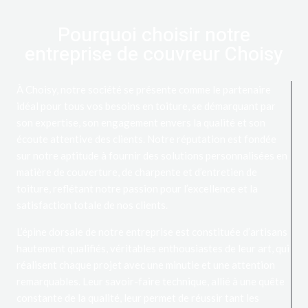
Pourquoi choisir notre
entreprise de couvreur Choisy
À Choisy, notre société se présente comme le partenaire
idéal pour tous vos besoins en toiture, se démarquant par
son expertise, son engagement envers la qualité et son
écoute attentive des clients. Notre réputation est fondée
sur notre aptitude à fournir des solutions personnalisées en
matière de couverture, de charpente et d’entretien de
toiture, reflétant notre passion pour l’excellence et la
satisfaction totale de nos clients.
L’épine dorsale de notre entreprise est constituée d’artisans
hautement qualifiés, véritables enthousiastes de leur art, qui
réalisent chaque projet avec une minutie et une attention
remarquables. Leur savoir-faire technique, allié à une quête
constante de la qualité, leur permet de réussir tant les