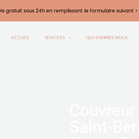
vis gratuit sous 24h en remplissant le formulaire suivant >
ACCUEIL
SERVICES
QUI SOMMES-NOUS
VOTRE COUVREUR ZI
TOUTE LA HAUTE-SA
Couvreur
Saint-Ber