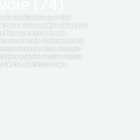
voie (74)
 ou de complications avec votre
d, nos artisans qualifiés sont prêts à
onibles chaque jour pour des
ides sur votre site. Notre mission est
ement sur mesure dans vos projets
solutions adaptées et performantes,
pécificités de Menthon-Saint-