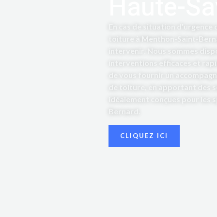
Haute-Sa
En cas de situation d’urgence
toiture à Menthon-Saint-Bernar
intervenir. Nous sommes disp
interventions efficaces et rap
de vous fournir un accompagn
de toiture, en apportant des 
idéalement conçues pour les s
Bernard.
CLIQUEZ ICI