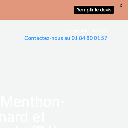
X
Remplir le devis
Une question ? Un devis ?
Contactez-nous au 01 84 80 01 57
NGUEUR DISPONIBLE SUR
VOIE
 Menthon-
nard et