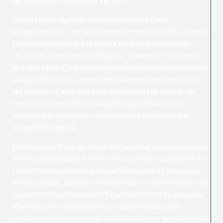
ses conditions climatiques variées.
L’expertise ne signifie rien sans un service client
exceptionnel, et c’est là que notre entreprise brille vraiment.
Nous comprenons que la toiture est plus qu’une simple
structure ; elle est essentielle pour la sécurité et le confort
de votre foyer. C’est pourquoi nous écoutons attentivement
chaque client pour comprendre pleinement ses besoins et
ses attentes. Cette approche nous permet de fournir des
services personnalisés et adaptés, garantissant non
seulement la satisfaction de nos clients mais aussi leur
tranquillité d’esprit.
En outre, notre entreprise se distingue par son engagement
envers des pratiques durables. Nous sommes conscients de
l’impact environnemental de notre industrie, et nous nous
efforçons donc d’utiliser des matériaux et des méthodes qui
respectent l’environnement. Cela inclut l’offre de solutions
d’isolation éco-énergétiques qui aident à réduire la
consommation énergétique des bâtiments, un avantage non