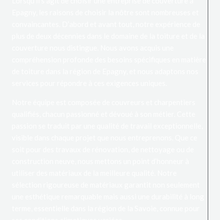
Lorsqu’il s’agit de choisir une entreprise de couverture à
Epagny, les raisons de choisir la nôtre sont nombreuses et
convaincantes. D’abord et avant tout, notre expérience de
plus de deux décennies dans le domaine de la toiture et de la
couverture nous distingue. Nous avons acquis une
compréhension profonde des besoins spécifiques en matière
de toiture dans la région de Epagny, et nous adaptons nos
services pour répondre à ces exigences uniques.
Notre équipe est composée de couvreurs et charpentiers
qualifiés, chacun passionné et dévoué à son métier. Cette
passion se traduit par une qualité de travail exceptionnelle,
visible dans chaque projet que nous entreprenons. Que ce
soit pour des travaux de rénovation, de nettoyage ou de
construction neuve, nous mettons un point d’honneur à
utiliser des matériaux de la meilleure qualité. Notre
sélection rigoureuse de matériaux garantit non seulement
une esthétique remarquable mais aussi une durabilité à long
terme, essentielle dans la région de la Savoie, connue pour