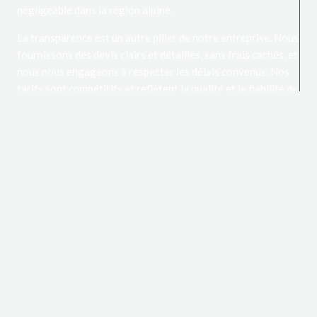
négligeable dans la région alpine.
La transparence est un autre pilier de notre entreprise. Nous
fournissons des devis clairs et détaillés, sans frais cachés, et
nous nous engageons à respecter les délais convenus. Nos
tarifs sont compétitifs et reflètent la qualité et la fiabilité de
notre travail. Les nombreux avis positifs de nos clients de
Epargny et des environs attestent de notre réputation fiable
et de la confiance qu’ils placent en nous.
Enfin, notre disponibilité et notre flexibilité sont inégalées.
Conscients que les problèmes de toiture peuvent survenir à
tout moment, nous offrons une disponibilité étendue et
sommes prêts à intervenir en cas d’urgence. Notre équipe
travaille efficacement pour minimiser les désagréments et
garantir une intervention rapide et efficace.